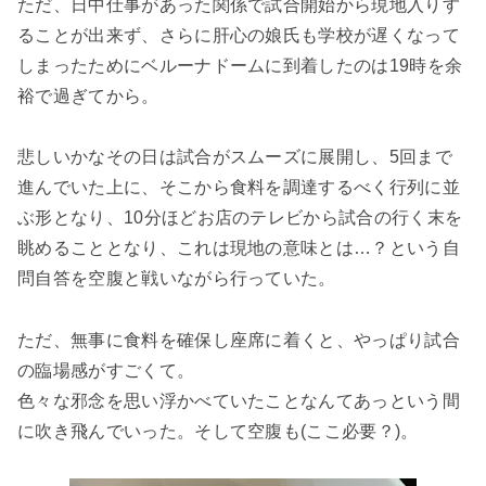
ただ、日中仕事があった関係で試合開始から現地入りす
ることが出来ず、さらに肝心の娘氏も学校が遅くなって
しまったためにベルーナドームに到着したのは19時を余
裕で過ぎてから。
悲しいかなその日は試合がスムーズに展開し、5回まで
進んでいた上に、そこから食料を調達するべく行列に並
ぶ形となり、10分ほどお店のテレビから試合の行く末を
眺めることとなり、これは現地の意味とは…？という自
問自答を空腹と戦いながら行っていた。
ただ、無事に食料を確保し座席に着くと、やっぱり試合
の臨場感がすごくて。
色々な邪念を思い浮かべていたことなんてあっという間
に吹き飛んでいった。そして空腹も(ここ必要？)。