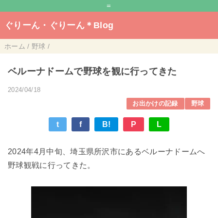
=
ぐりーん・ぐりーん＊Blog
ホーム
/
野球
/
ベルーナドームで野球を観に行ってきた
2024/04/18
お出かけの記録
野球
t
f
B!
P
L
2024年4月中旬、埼玉県所沢市にあるベルーナドームへ
野球観戦に行ってきた。