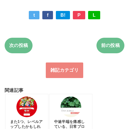
t
f
B!
P
L
次の投稿
前の投稿
雑記カテゴリ
関連記事
また1つ、レベルア
中途半端を痛感し
ップしたかもしれ
ている、日常ブロ