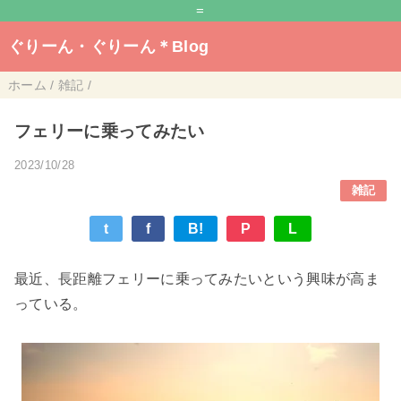
=
ぐりーん・ぐりーん＊Blog
ホーム
/
雑記
/
フェリーに乗ってみたい
2023/10/28
雑記
t
f
B!
P
L
最近、長距離フェリーに乗ってみたいという興味が高ま
っている。